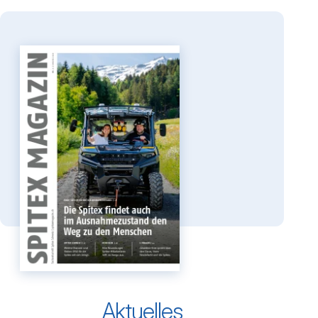
Online-Patientenanmeldung
Finden Sie die für Sie zuständige Spitex-
Organisation.
Spitex Magazin
3
2026
Die Spitex und der
Ausnahmezustand
zum Spitex-Magazin
Aktuelles