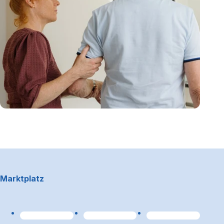
Footerbereich
Marktplatz