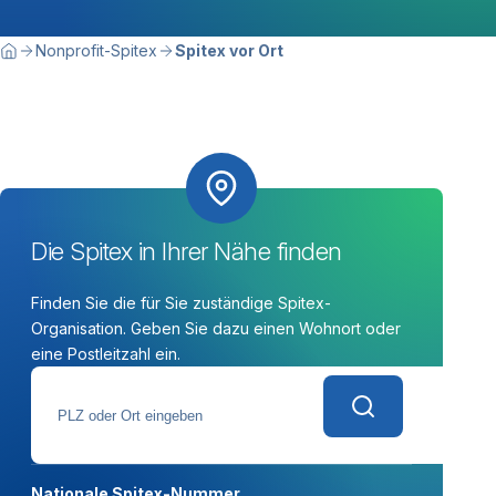
Breadcrumbnavigation
Sie befinden sich hier:
Nonprofit-Spitex
Spitex vor Ort
Home
Die Spitex in Ihrer Nähe finden
Finden Sie die für Sie zuständige Spitex-
Organisation. Geben Sie dazu einen Wohnort oder
eine Postleitzahl ein.
PLZ oder Ort eingeben
Nationale Spitex-Nummer