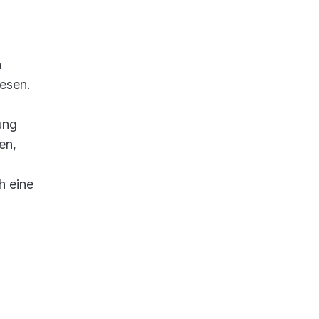
n
esen.
ung
en,
h eine