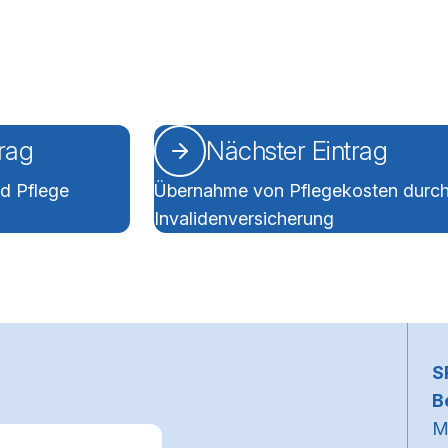
trag
Nächster Eintrag
d Pflege
Übernahme von Pflegekosten durch
Invalidenversicherung
~
S
B
M