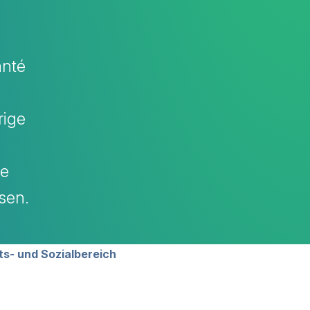
anté
rige
ie
sen.
ts- und Sozialbereich