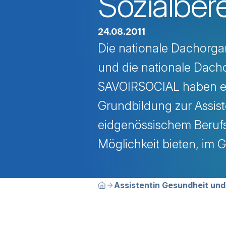
Sozialber
24.08.2011
Die nationale Dachorga
und die nationale Dacho
SAVOIRSOCIAL haben ei
Grundbildung zur Assist
eidgenössischem Berufsa
Möglichkeit bieten, im 
Breadcrumbn
Sie befinden sich hier:
Assistentin Gesundheit und
Home