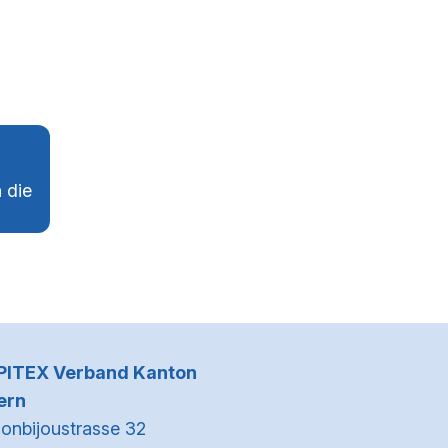
 die
Kontaktinformationen
PITEX Verband Kanton
ern
onbijoustrasse 32