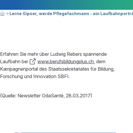
Breadcrumbnavigation
Sie befinden sich hier:
Lerne Gipser, werde Pflegefachmann - ein Laufbahnportr
Home
Erfahren Sie mehr über Ludwig Rebers spannende
Laufbahn bei
www.berufsbildungplus.ch
, dem
Kampagnenportal des Staatssekretariates für Bildung,
Forschung und Innovation SBFI.
(Quelle: Newsletter OdaSanté, 28.03.2017)