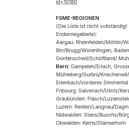
id=10180
FSME-REGIONEN
:
(Die Liste ist nicht vollständi
Endemiegebiete):
Aargau: Rheinfelden/Möhlin/Wa
Birr/Brugg/Würenlingen, Baden/
Gontenschwil/Schöftland/ Mu
Bern:
Gampelen/Erlach, Grosse
Mühleberg/Gurbrü/Kriechenwil/
Erlenbach/vorderes Simmental
Fribourg: Salvenach/Ulmiz/Ker
Graubünden: Fläsch/Luzienste
Luzern: Reiden/Langnau/Dagmer
Nidwalden: Stans/Buochs/Bürg
Obwalden: Kerns/Stanserhorn