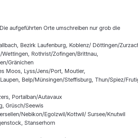
g! Die aufgeführten Orte umschreiben nur grob die
llbach, Bezirk Laufenburg, Koblenz/ Döttingen/Zurzac
Wettingen, Rothrist/Zofingen/Brittnau,
hen/Gränichen
s Moos, Lyss/Jens/Port, Moutier,
Laupen, Belp/Münsingen/Steffisburg, Thun/Spiez/Fruti
zers, Portalban/Autavaux
ig, Grüsch/Seewis
sellen/Nebikon/Egolzwil/Kottwil/ Sursee/Knutwil
enstock, Stanserhorn