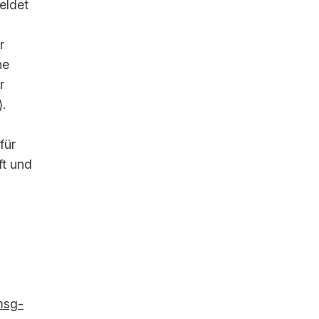
eldet
r
ne
r
.
für
ft und
msg-