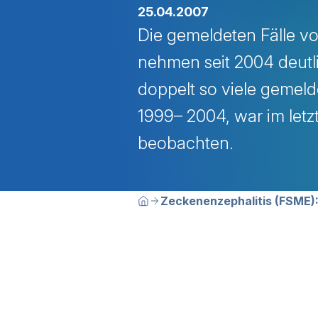
25.04.2007
Die gemeldeten Fälle 
nehmen seit 2004 deutl
doppelt so viele gemel
1999– 2004, war im letz
beobachten.
Breadcrumbn
Sie befinden sich hier:
Zeckenenzephalitis (FSME)
Home