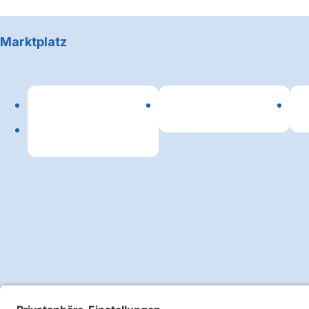
Footerbereich
Marktplatz
Lin