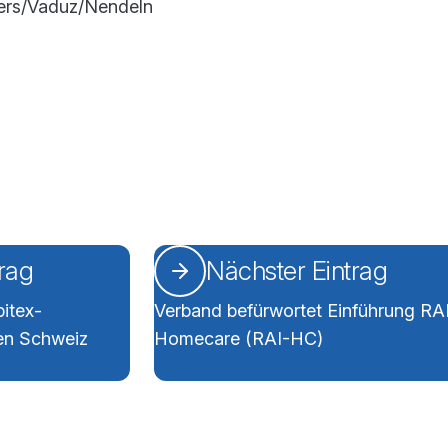
zers/Vaduz/Nendeln
trag
Nächster Eintrag
pitex-
Verband befürwortet Einführung RA
en Schweiz
Homecare (RAI-HC)