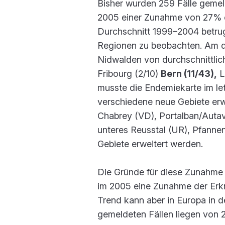
Bisher wurden 259 Fälle gemeld
2005 einer Zunahme von 27% od
Durchschnitt 1999–2004 betrug.
Regionen zu beobachten. Am de
Nidwalden von durchschnittlich
Fribourg (2/10)
Bern (11/43),
L
musste die Endemiekarte im le
verschiedene neue Gebiete erwe
Chabrey (VD), Portalban/Autav
unteres Reusstal (UR), Pfannen
Gebiete erweitert werden.
Die Gründe für diese Zunahme s
im 2005 eine Zunahme der Erkr
Trend kann aber in Europa in d
gemeldeten Fällen liegen von