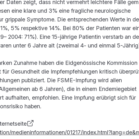
r Daten zeigt, dass nicht vermehrt leichtere Fälle gem
sen eine klare und 3% eine fragliche neurologische
r grippale Symptome. Die entsprechenden Werte in de
1%, 5% respektive 14%. Bei 80% der Patienten war ei
9– 2004: 71%). Eine 15-jährige Patientin verstarb an de
aren unter 6 Jahre alt (zweimal 4- und einmal 5-Jährig)
tarken Zunahme haben die Eidgenössische Kommission 
für Gesundheit die Impfempfehlungen kritisch überprü
hlungen publiziert. Die FSME-Impfung wird allen
llgemeinen ab 6 Jahren), die in einem Endemiegebiet
t aufhalten, empfohlen. Eine Impfung erübrigt sich für
onsrisiko haben.
ternetseite
ion/medieninformationen/01217/index.html?lang=de&