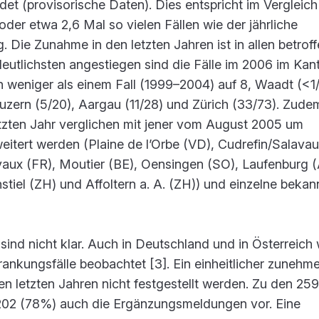
et (provisorische Daten). Dies entspricht im Vergleich
er etwa 2,6 Mal so vielen Fällen wie der jährliche
 Die Zunahme in den letzten Jahren ist in allen betrof
utlichsten angestiegen sind die Fälle im 2006 im Kan
 weniger als einem Fall (1999–2004) auf 8, Waadt (<1/
uzern (5/20), Aargau (11/28) und Zürich (33/73). Zude
tzten Jahr verglichen mit jener vom August 2005 um
itert werden (Plaine de l’Orbe (VD), Cudrefin/Salavau
aux (FR), Moutier (BE), Oensingen (SO), Laufenburg (
stiel (ZH) und Affoltern a. A. (ZH)) und einzelne bekan
ind nicht klar. Auch in Deutschland und in Österreich
ankungsfälle beobachtet [3]. Ein einheitlicher zunehm
en letzten Jahren nicht festgestellt werden. Zu den 259
 202 (78%) auch die Ergänzungsmeldungen vor. Eine