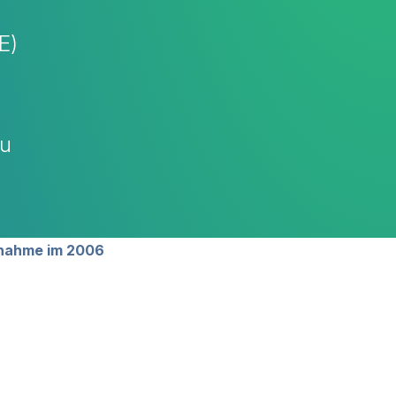
E)
zu
unahme im 2006