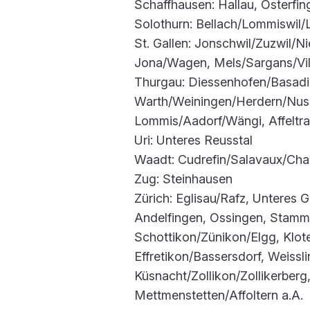
Schaffhausen: Hallau, Osterfi
Solothurn: Bellach/Lommiswil
St. Gallen: Jonschwil/Zuzwil/N
Jona/Wagen, Mels/Sargans/Vil
Thurgau: Diessenhofen/Basadi
Warth/Weiningen/Herdern/Nuss
Lommis/Aadorf/Wängi, Affeltra
Uri: Unteres Reusstal
Waadt: Cudrefin/Salavaux/Cha
Zug: Steinhausen
Zürich: Eglisau/Rafz, Unteres G
Andelfingen, Ossingen, Stammhe
Schottikon/Zünikon/Elgg, Klot
Effretikon/Bassersdorf, Weissli
Küsnacht/Zollikon/Zollikerberg, 
Mettmenstetten/Affoltern a.A.