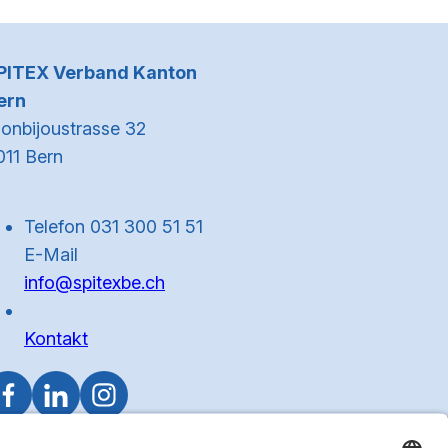
Kontaktinformationen
PITEX Verband Kanton
ern
onbijoustrasse 32
011 Bern
Telefon 031 300 51 51
E-Mail
info@spitexbe.ch
Kontakt