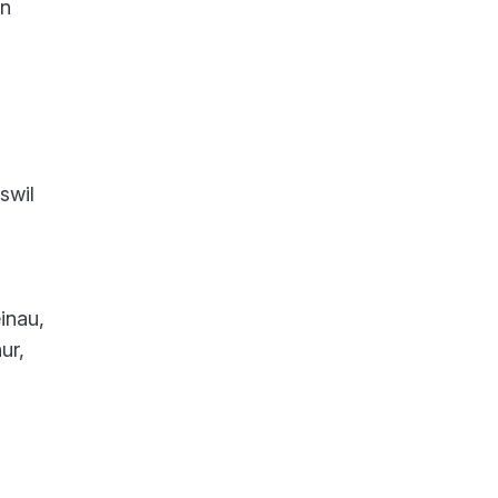
in
swil
inau,
ur,