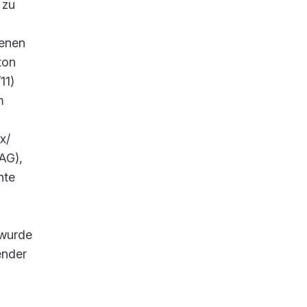
 zu
fenen
ton
11)
m
x/
AG),
nte
 wurde
ender