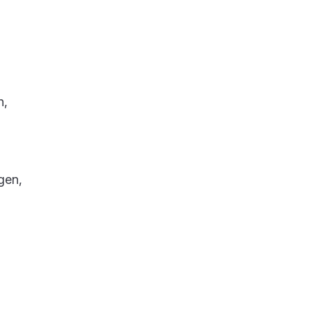
h,
gen,