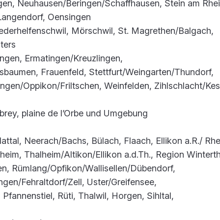
ngen, Neuhausen/Beringen/Schaffhausen, Stein am Rhe
/Langendorf, Oensingen
iederhelfenschwil, Mörschwil, St. Magrethen/Balgach,
ters
ngen, Ermatingen/Kreuzlingen,
baumen, Frauenfeld, Stettfurt/Weingarten/Thundorf,
ngen/Oppikon/Friltschen, Weinfelden, Zihlschlacht/Kes
brey, plaine de l’Orbe und Umgebung
lattal, Neerach/Bachs, Bülach, Flaach, Ellikon a.R./ Rhe
im, Thalheim/Altikon/Ellikon a.d.Th., Region Winterth
en, Rümlang/Opfikon/Wallisellen/Dübendorf,
ngen/Fehraltdorf/Zell, Uster/Greifensee,
Pfannenstiel, Rüti, Thalwil, Horgen, Sihltal,