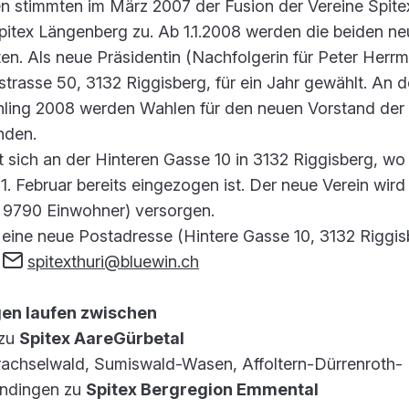
 stimmten im März 2007 der Fusion der Vereine Spite
pitex Längenberg zu. Ab 1.1.2008 werden die beiden ne
ten. Als neue Präsidentin (Nachfolgerin für Peter Herr
trasse 50, 3132 Riggisberg, für ein Jahr gewählt. An d
hling 2008 werden Wahlen für den neuen Vorstand der
nden.
sich an der Hinteren Gasse 10 in 3132 Riggisberg, wo
. Februar bereits eingezogen ist. Der neue Verein wird 
 9790 Einwohner) versorgen.
 eine neue Postadresse (Hintere Gasse 10, 3132 Riggis
:
spitexthuri@bluewin.ch
en laufen zwischen
 zu
Spitex AareGürbetal
rachselwald, Sumiswald-Wasen, Affoltern-Dürrenroth-
ndingen zu
Spitex Bergregion Emmental