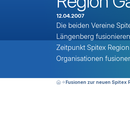
Region Ga
12.04.2007
Die beiden Vereine Spit
Längenberg fusionieren
Zeitpunkt Spitex Regio
Organisationen fusione
Breadcrumbn
Sie befinden sich hier:
Fusionen zur neuen Spitex 
Home