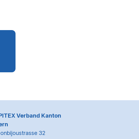
Kontaktinformationen
PITEX Verband Kanton
ern
onbijoustrasse 32