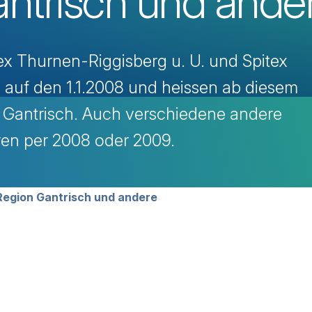
ntrisch und ande
ex Thurnen-Riggisberg u. U. und Spitex
 auf den 1.1.2008 und heissen ab diesem
n Gantrisch. Auch verschiedene andere
ren per 2008 oder 2009.
avigation
Region Gantrisch und andere