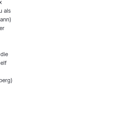
x
u als
mann)
er
 die
elf
berg)