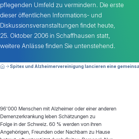
pflegenden Umfeld zu vermindern. Die erste
dieser öffentlichen Informations- und
Diskussionsveranstaltungen findet heute,
25. Oktober 2006 in Schaffhausen statt,
weitere Anlässe finden Sie untenstehend.
Breadcrumbnavigation
Sie befinden sich hier:
Spitex und Alzheimervereinigung lancieren eine gemei
Home
96'000 Menschen mit Alzheimer oder einer anderen
Demenzerkrankung leben Schätzungen zu
Folge in der Schweiz. 60 % werden von ihren
Angehörigen, Freunden oder Nachbarn zu Hause