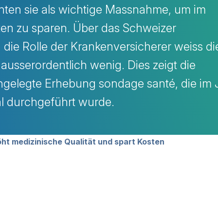
chten sie als wichtige Massnahme, um im
en zu sparen. Über das Schweizer
die Rolle der Krankenversicherer weiss di
usserordentlich wenig. Dies zeigt die
gelegte Erhebung sondage santé, die im 
al durchgeführt wurde.
avigation
öht medizinische Qualität und spart Kosten