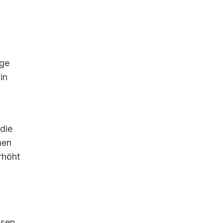
ige
in
die
nen
rhöht
ssen