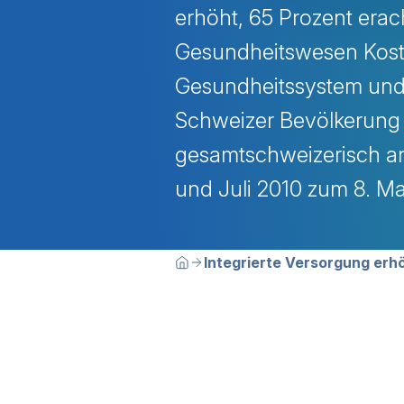
erhöht, 65 Prozent era
Gesundheitswesen Kost
Gesundheitssystem und 
Schweizer Bevölkerung a
gesamtschweizerisch an
und Juli 2010 zum 8. M
Breadcrumbn
Sie befinden sich hier:
Integrierte Versorgung erh
Home