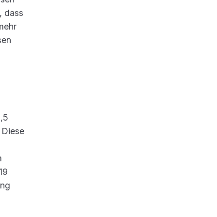
, dass
mehr
sen
,5
. Diese
m
19
ung