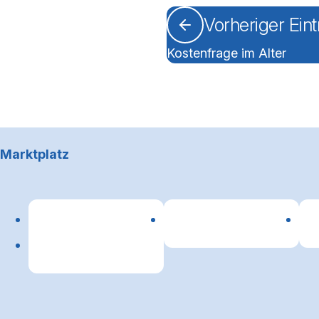
Vorheriger Ein
Kostenfrage im Alter
Footerbereich
Marktplatz
Lin