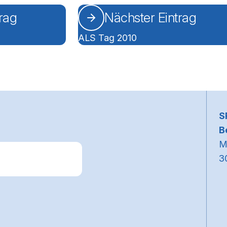
trag
Nächster Eintrag
ALS Tag 2010
~
S
B
M
3
k zum Premiumpartner: Allianz