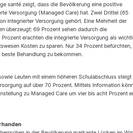
e santé zeigt, dass die Bevölkerung eine positive
erte Versorgung (Managed Care) hat. Zwei Drittel (65
n integrierter Versorgung gehört. Eine Mehrheit der
len überzeugt: 69 Prozent sehen dadurch die
 Prozent erachten die integrierte Versorgung als wicht
wesen Kosten zu sparen. Nur 34 Prozent befürchten, 
ie beste Behandlung zu bekommen.
sowie Leuten mit einem höheren Schulabschluss steigt 
ersorgung auf über 70 Prozent. Mittels Information kön
instellung zu Managed Care um vier bis acht Prozent e
orhanden
, herrschen in der Bevölkerung markante Lücken im Wi