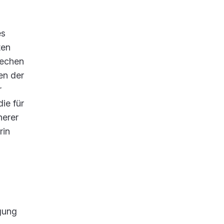
es
ten
rechen
en der
r
ie für
herer
rin
gung