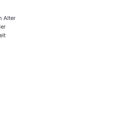
 Alter
der
eit