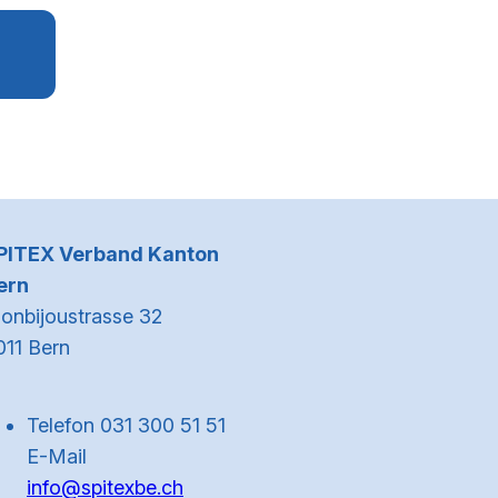
Kontaktinformationen
PITEX Verband Kanton
ern
onbijoustrasse 32
011 Bern
Telefon 031 300 51 51
E-Mail
info@spitexbe.ch