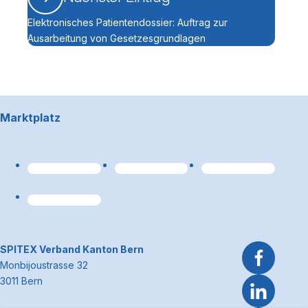
Elektronisches Patientendossier: Auftrag zur
Ausarbeitung von Gesetzesgrundlagen
Footerbereich
Marktplatz
Link zum Premiumpart
~Kontaktinformationen
SPITEX Verband Kanton Bern
Monbijoustrasse 32
3011 Bern