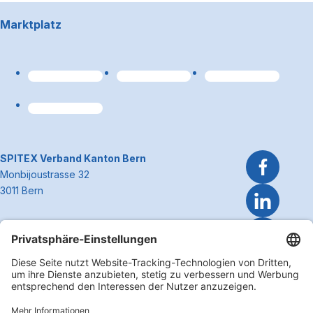
Footerbereich
Marktplatz
Link zum Premiumpart
~Kontaktinformationen
SPITEX Verband Kanton Bern
Monbijoustrasse 32
3011 Bern
Telefon 031 300 51 51
E-Mail
info@spitexbe.ch
Kontakt