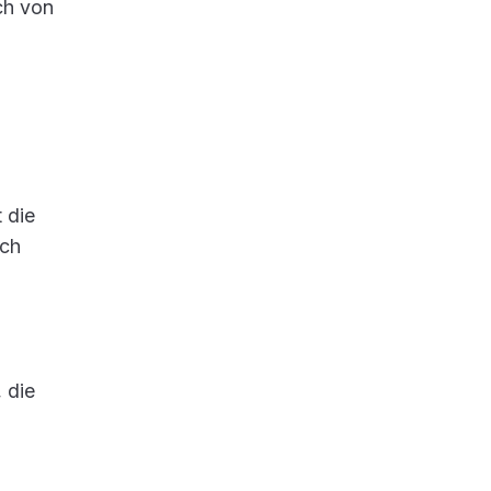
ch von
 die
ich
 die