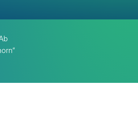
 Ab
horn“