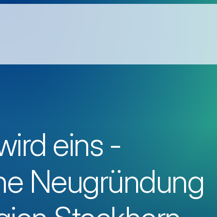
ird eins -
che Neugründung