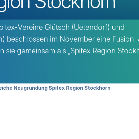
gion Stockhorn
pitex-Vereine Glütsch (Uetendorf) und
) beschlossen im November eine Fusion.
en sie gemeinsam als „Spitex Region Stock
avigation
greiche Neugründung Spitex Region Stockhorn