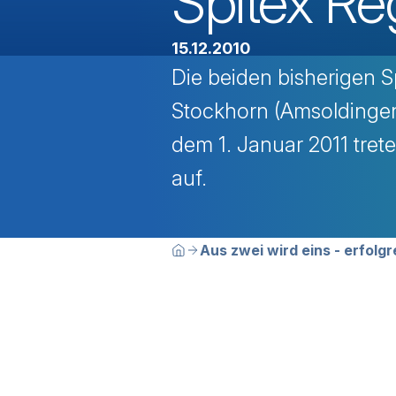
Spitex Re
15.12.2010
Die beiden bisherigen S
Stockhorn (Amsoldingen
dem 1. Januar 2011 tret
auf.
Breadcrumbn
Sie befinden sich hier:
Aus zwei wird eins - erfol
Home