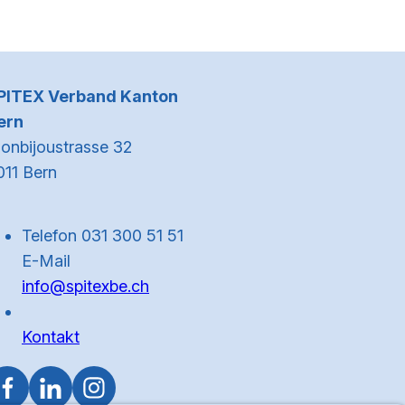
Kontaktinformationen
PITEX Verband Kanton
ern
onbijoustrasse 32
011 Bern
Telefon 031 300 51 51
E-Mail
info@spitexbe.ch
Kontakt