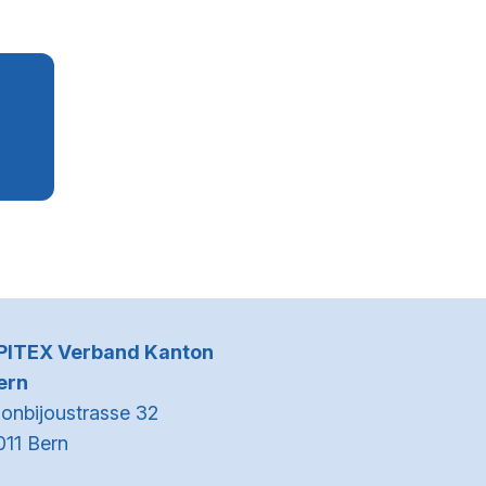
Kontaktinformationen
PITEX Verband Kanton
ern
onbijoustrasse 32
011 Bern