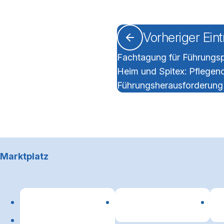
Vorheriger Ein
Fachtagung für Führungs
Heim und Spitex: Pflegeno
Führungsherausforderung
Footerbereich
Marktplatz