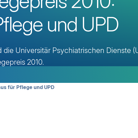
legepreis 2010:
Pflege und UPD
 die Universitär Psychiatrischen Dienste 
egepreis 2010.
avigation
aus für Pflege und UPD