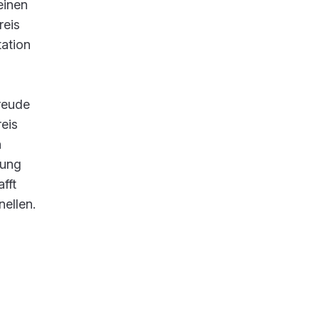
einen
reis
tation
reude
eis
n
lung
fft
ellen.