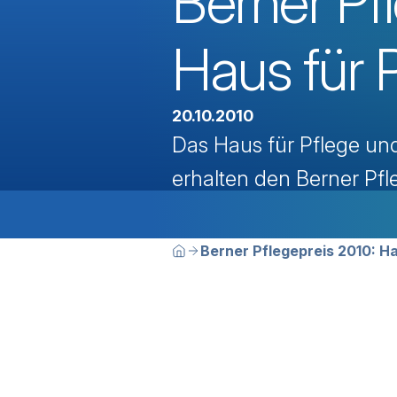
Berner Pf
Haus für 
20.10.2010
Das Haus für Pflege und
erhalten den Berner Pfl
Breadcrumbn
Sie befinden sich hier:
Berner Pflegepreis 2010: H
Home