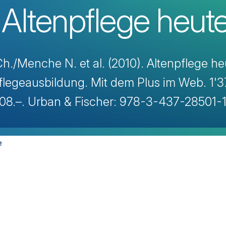
 Altenpflege heut
h./Menche N. et al. (2010). Altenpflege he
flegeausbildung. Mit dem Plus im Web. 1'
 108.–. Urban & Fischer: 978-3-437-28501-
avigation
e