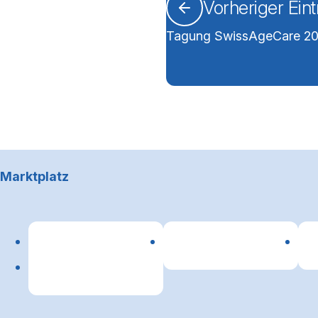
Vorheriger Ein
Tagung SwissAgeCare 20
Footerbereich
Marktplatz
Lin