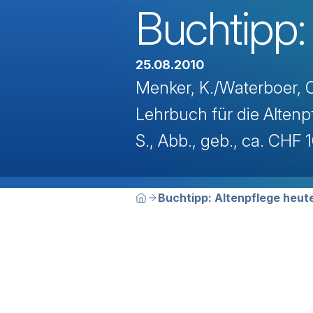
Buchtipp:
25.08.2010
Menker, K./Waterboer, C
Lehrbuch für die Altenp
S., Abb., geb., ca. CHF
Breadcrumbn
Sie befinden sich hier:
Buchtipp: Altenpflege heut
Home