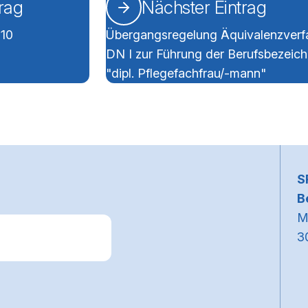
trag
Nächster Eintrag
10
Übergangsregelung Äquivalenzverf
DN I zur Führung der Berufsbezeic
"dipl. Pflegefachfrau/-mann"
~
S
B
M
3
k zum Premiumpartner: Allianz