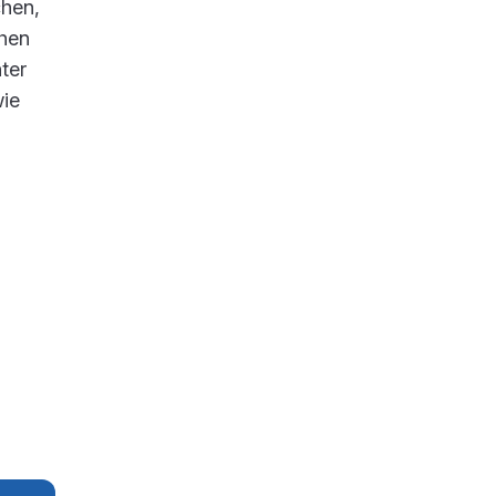
chen,
chen
ter
wie