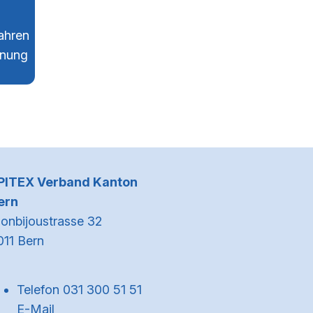
ahren
hnung
Kontaktinformationen
PITEX Verband Kanton
ern
onbijoustrasse 32
011 Bern
Telefon 031 300 51 51
E-Mail