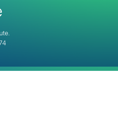
e
ute.
374
1