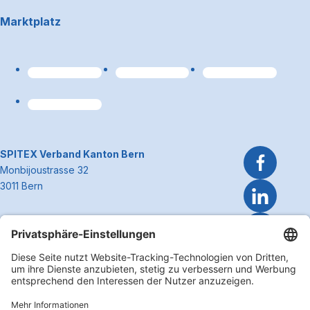
Footerbereich
Marktplatz
Link zum Premiumpart
~Kontaktinformationen
SPITEX Verband Kanton Bern
Monbijoustrasse 32
3011 Bern
Telefon 031 300 51 51
E-Mail
info@spitexbe.ch
Kontakt