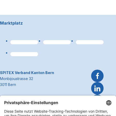
Footerbereich
Marktplatz
Link zum Premiumpart
~Kontaktinformationen
SPITEX Verband Kanton Bern
Monbijoustrasse 32
3011 Bern
Telefon 031 300 51 51
E-Mail
info@spitexbe.ch