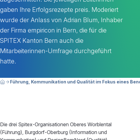
gaben Ihre Erfolgsrezepte preis. Moderiert
wurde der Anlass von Adrian Blum, Inhaber
der Firma empiricon in Bern, die für die
SPITEX Kanton Bern auch die
Mitarbeiterinnen-Umfrage durchgeführt
hatte.
Breadcrumbnavigation
Sie befinden sich hier:
Führung, Kommunikation und Qualität im Fokus eines B
Home
Die drei Spitex-Organisationen Oberes Worblental
(Führung), Burgdorf-Oberburg (Information und