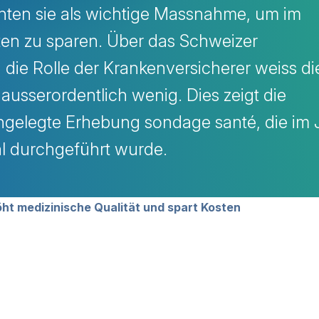
chten sie als wichtige Massnahme, um im
en zu sparen. Über das Schweizer
die Rolle der Krankenversicherer weiss di
usserordentlich wenig. Dies zeigt die
gelegte Erhebung sondage santé, die im 
al durchgeführt wurde.
avigation
öht medizinische Qualität und spart Kosten