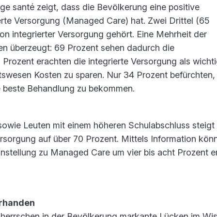
e santé zeigt, dass die Bevölkerung eine positive
erte Versorgung (Managed Care) hat. Zwei Drittel (65
n integrierter Versorgung gehört. Eine Mehrheit der
len überzeugt: 69 Prozent sehen dadurch die
 Prozent erachten die integrierte Versorgung als wicht
wesen Kosten zu sparen. Nur 34 Prozent befürchten, 
ie beste Behandlung zu bekommen.
sowie Leuten mit einem höheren Schulabschluss steigt 
ersorgung auf über 70 Prozent. Mittels Information kön
instellung zu Managed Care um vier bis acht Prozent e
orhanden
, herrschen in der Bevölkerung markante Lücken im Wi