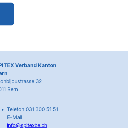
Kontaktinformationen
PITEX Verband Kanton
ern
onbijoustrasse 32
011 Bern
Telefon 031 300 51 51
E-Mail
info@spitexbe.ch