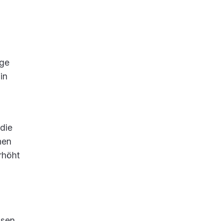
ige
in
die
nen
rhöht
ssen