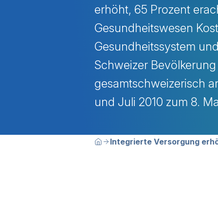
erhöht, 65 Prozent era
Gesundheitswesen Kost
Gesundheitssystem und 
Schweizer Bevölkerung a
gesamtschweizerisch an
und Juli 2010 zum 8. M
Breadcrumbn
Sie befinden sich hier:
Integrierte Versorgung erh
Home