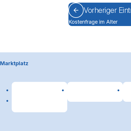
Vorheriger Ein
Kostenfrage im Alter
Footerbereich
Marktplatz
Lin