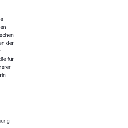
es
ten
rechen
en der
r
ie für
herer
rin
gung