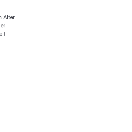
 Alter
der
eit