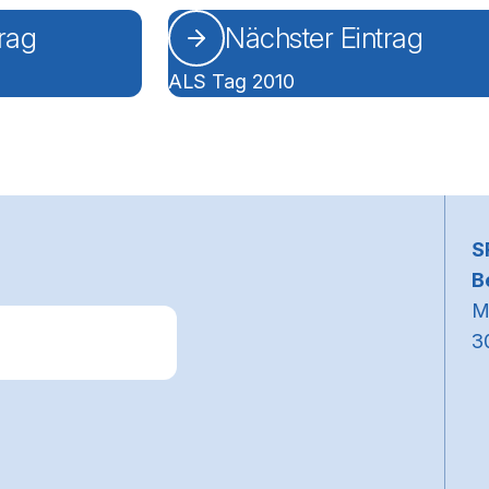
trag
Nächster Eintrag
ALS Tag 2010
~
S
B
M
3
k zum Premiumpartner: Allianz