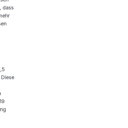
, dass
mehr
sen
,5
. Diese
m
19
ung