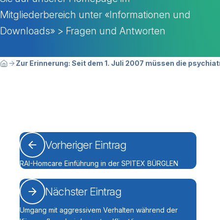
Mitgliederbereich unter «Informationen und
Downloads» > Fragen und Antworten
Breadcrumbnavigation
Sie befinden sich hier:
Zur Erinnerung: Seit dem 1. Juli 2007 müssen die psych
Home
Vorheriger Eintrag
RAI-Homcare Einführung in der SPITEX BÜRGLEN
Nächster Eintrag
Umgang mit aggressivem Verhalten während der