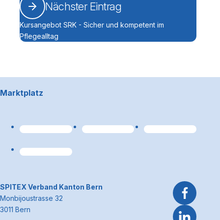
Nächster Eintrag
Kursangebot SRK - Sicher und kompetent im
Pflegealltag
Footerbereich
Marktplatz
Link zum Premiumpart
~Kontaktinformationen
SPITEX Verband Kanton Bern
Monbijoustrasse 32
3011 Bern