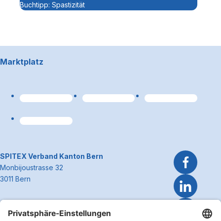
Buchtipp: Spastizität
Footerbereich
Marktplatz
Link zum Premiumpart
~Kontaktinformationen
SPITEX Verband Kanton Bern
Monbijoustrasse 32
3011 Bern
Telefon 031 300 51 51
E-Mail
info@spitexbe.ch