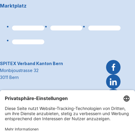
Marktplatz
Link zum Premiumpart
~Kontaktinformationen
SPITEX Verband Kanton Bern
Monbijoustrasse 32
3011 Bern
Telefon 031 300 51 51
E-Mail
info@spitexbe.ch
Kontakt