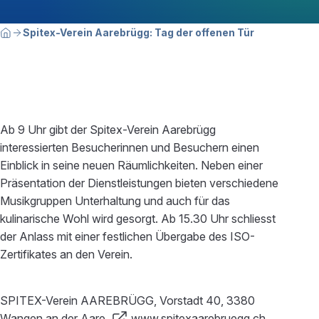
Breadcrumbnavigation
Sie befinden sich hier:
Spitex-Verein Aarebrügg: Tag der offenen Tür
Home
Ab 9 Uhr gibt der Spitex-Verein Aarebrügg
interessierten Besucherinnen und Besuchern einen
Einblick in seine neuen Räumlichkeiten. Neben einer
Präsentation der Dienstleistungen bieten verschiedene
Musikgruppen Unterhaltung und auch für das
kulinarische Wohl wird gesorgt. Ab 15.30 Uhr schliesst
der Anlass mit einer festlichen Übergabe des ISO-
Zertifikates an den Verein.
SPITEX-Verein AAREBRÜGG, Vorstadt 40, 3380
Wangen an der Aare,
www.spitexaarebruegg.ch