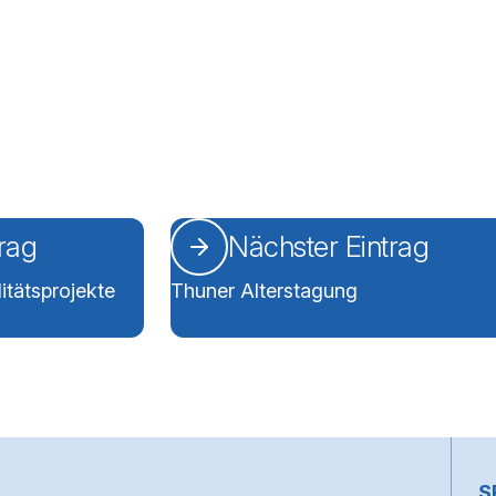
trag
Nächster Eintrag
itätsprojekte
Thuner Alterstagung
~
S