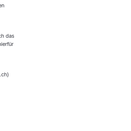
en
ch das
ierfür
.ch)