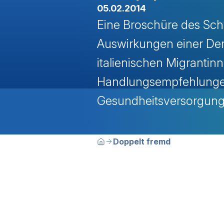
05.02.2014
Eine Broschüre des Sch
Auswirkungen einer De
italienischen Migrantin
Handlungsempfehlunge
Gesundheitsversorgung
Breadcrumbn
Sie befinden sich hier:
Doppelt fremd
Home