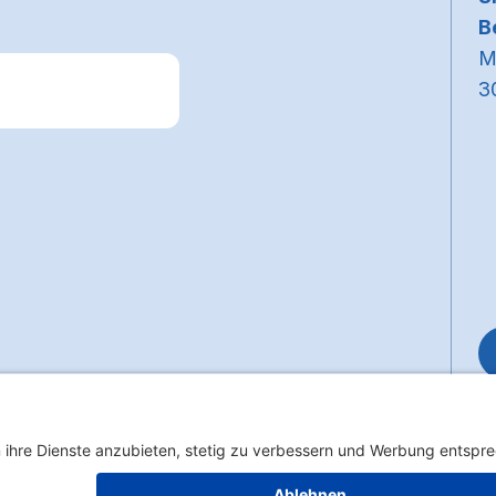
B
M
3
k zum Premiumpartner: Allianz