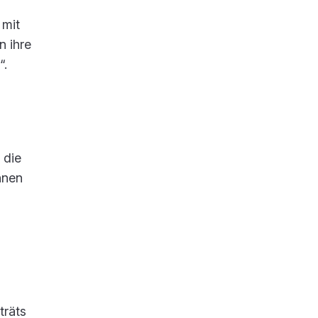
 mit
 ihre
“.
 die
nnen
träts