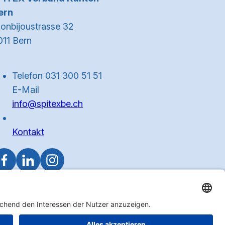
ern
onbijoustrasse 32
011 Bern
Telefon 031 300 51 51
E-Mail
info@spitexbe.ch
Kontakt
Zum Anfa