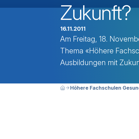
Zukunft?
16.11.2011
Am Freitag, 18. Novembe
Thema «Höhere Fachsch
Ausbildungen mit Zukun
Breadcrumbn
Sie befinden sich hier:
Höhere Fachschulen Gesund
Home