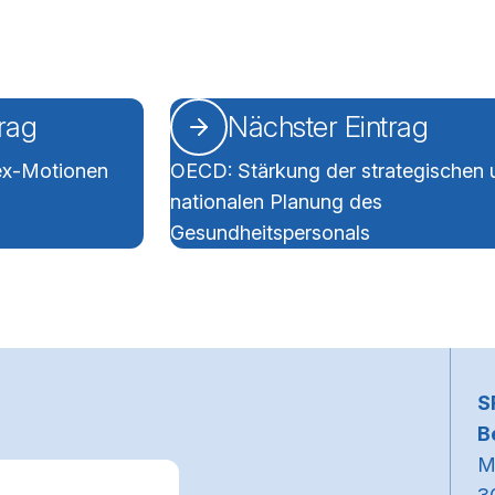
trag
Nächster Eintrag
tex-Motionen
OECD: Stärkung der strategischen 
nationalen Planung des
Gesundheitspersonals
~
S
B
M