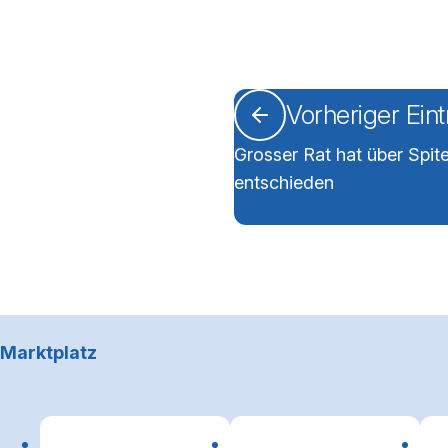
Vorheriger Ein
Grosser Rat hat über Spi
entschieden
Footerbereich
Marktplatz