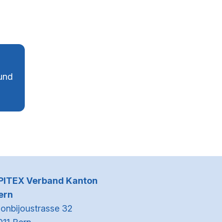
und
Kontaktinformationen
PITEX Verband Kanton
ern
onbijoustrasse 32