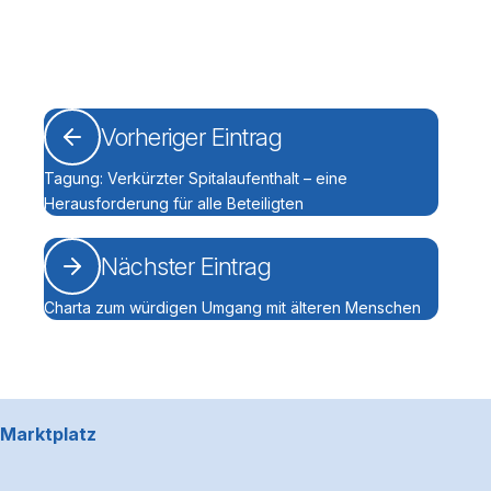
Vorheriger Eintrag
Tagung: Verkürzter Spitalaufenthalt – eine
Herausforderung für alle Beteiligten
Nächster Eintrag
Charta zum würdigen Umgang mit älteren Menschen
Footerbereich
Marktplatz