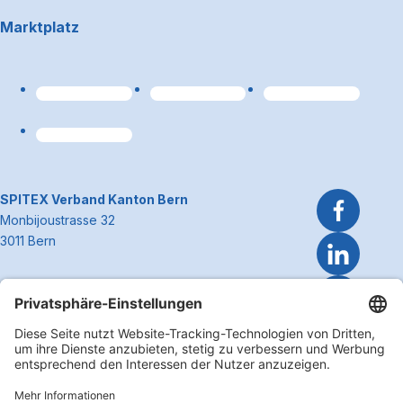
Footerbereich
Marktplatz
Link zum Premiumpart
~Kontaktinformationen
SPITEX Verband Kanton Bern
Monbijoustrasse 32
3011 Bern
Telefon 031 300 51 51
E-Mail
info@spitexbe.ch
Kontakt