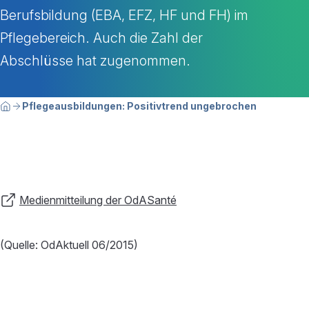
Berufsbildung (EBA, EFZ, HF und FH) im
Pflegebereich. Auch die Zahl der
Abschlüsse hat zugenommen.
Breadcrumbnavigation
Sie befinden sich hier:
Pflegeausbildungen: Positivtrend ungebrochen
Home
Medienmitteilung der OdASanté
(Quelle: OdAktuell 06/2015)