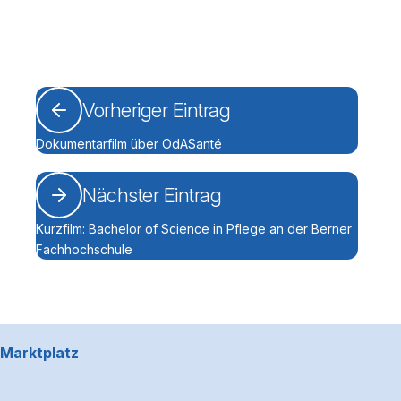
Vorheriger Eintrag
Dokumentarfilm über OdASanté
Nächster Eintrag
Kurzfilm: Bachelor of Science in Pflege an der Berner
Fachhochschule
Footerbereich
Marktplatz