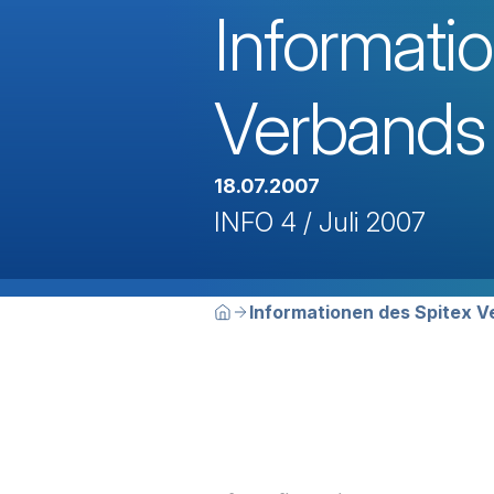
Informati
Verbands
18.07.2007
INFO 4 / Juli 2007
Breadcrumbn
Sie befinden sich hier:
Informationen des Spitex 
Home