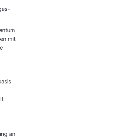
ges-
gentum
en mit
re
basis
lt
ung an