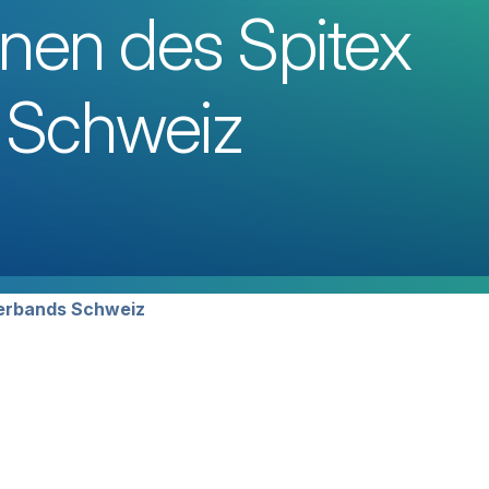
onen des Spitex
 Schweiz
avigation
Verbands Schweiz