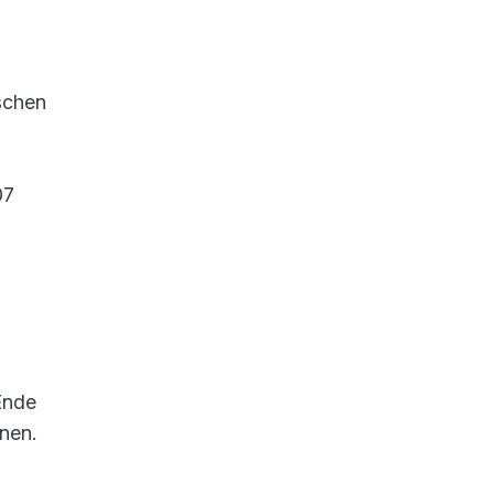
schen
07
Ende
nen.