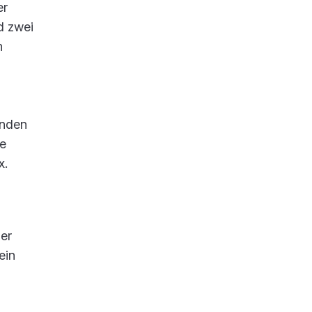
er
d zwei
n
enden
ie
x.
der
ein