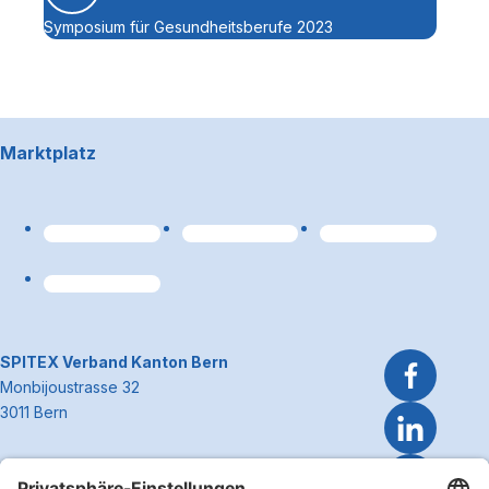
Symposium für Gesundheitsberufe 2023
Footerbereich
Marktplatz
Link zum Premiumpart
~Kontaktinformationen
SPITEX Verband Kanton Bern
Monbijoustrasse 32
3011 Bern
Telefon 031 300 51 51