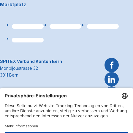
Marktplatz
Link zum Premiumpart
~Kontaktinformationen
SPITEX Verband Kanton Bern
Monbijoustrasse 32
3011 Bern
Telefon 031 300 51 51
E-Mail
info@spitexbe.ch
Kontakt