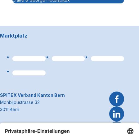
Footerbereich
Marktplatz
Link zum Premiumpart
~Kontaktinformationen
SPITEX Verband Kanton Bern
Monbijoustrasse 32
3011 Bern
Telefon 031 300 51 51
E-Mail
info@spitexbe.ch