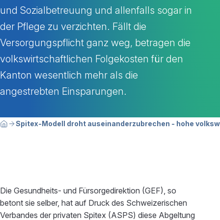
und Sozialbetreuung und allenfalls sogar in
der Pflege zu verzichten. Fällt die
Versorgungspflicht ganz weg, betragen die
volkswirtschaftlichen Folgekosten für den
Kanton wesentlich mehr als die
angestrebten Einsparungen.
Breadcrumbnavigation
Sie befinden sich hier:
Spitex-Modell droht auseinanderzubrechen - hohe volkswi
Home
Die Gesundheits- und Fürsorgedirektion (GEF), so
betont sie selber, hat auf Druck des Schweizerischen
Verbandes der privaten Spitex (ASPS) diese Abgeltung