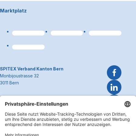
Footerbereich
Marktplatz
Link zum Premiumpart
~Kontaktinformationen
SPITEX Verband Kanton Bern
Monbijoustrasse 32
3011 Bern
Telefon 031 300 51 51
E-Mail
info@spitexbe.ch
Kontakt