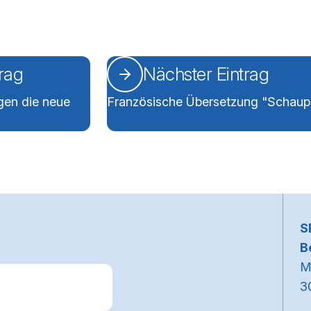
trag
Nächster Eintrag
gen die neue
Französische Übersetzung "Schaup
~
S
B
M
3