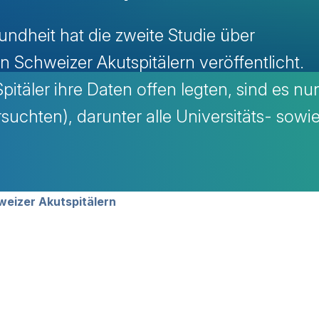
ndheit hat die zweite Studie über
n Schweizer Akutspitälern veröffentlicht.
itäler ihre Daten offen legten, sind es nu
rsuchten), darunter alle Universitäts- sowi
avigation
weizer Akutspitälern