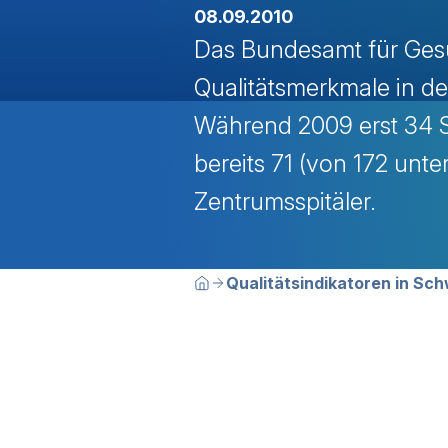
08.09.2010
Das Bundesamt für Gesu
Qualitätsmerkmale in de
Während 2009 erst 34 Sp
bereits 71 (von 172 unte
Zentrumsspitäler.
Breadcrumbn
Sie befinden sich hier:
Qualitätsindikatoren in Sch
Home