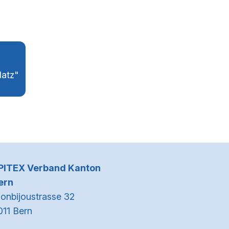
latz"
Kontaktinformationen
PITEX Verband Kanton
ern
onbijoustrasse 32
011 Bern