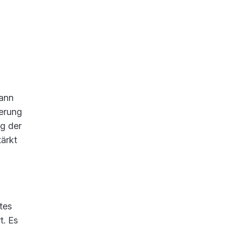
kann
herung
ng der
tärkt
tes
t. Es