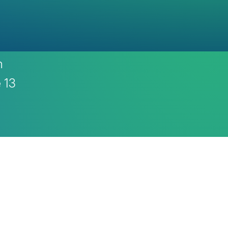
n
e 13