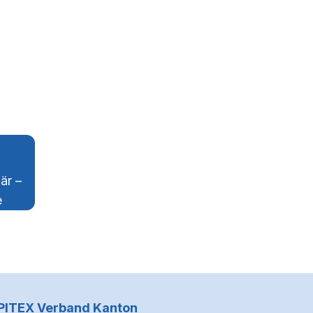
är –
e
Kontaktinformationen
PITEX Verband Kanton