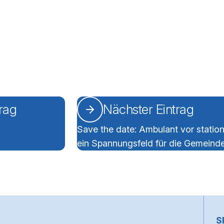
trag
Nächster Eintrag
Save the date: Ambulant vor station
ein Spannungsfeld für die Gemeind
~
S