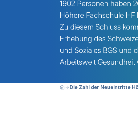
1902 Personen haben 20
Höhere Fachschule HF b
Zu diesem Schluss kom
Erhebung des Schweize
und Soziales BGS und d
Arbeitswelt Gesundhei
Breadcrumbn
Sie befinden sich hier:
Die Zahl der Neueintritte 
Home