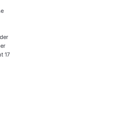
se
der
er
t 17