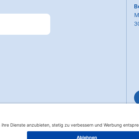
B
M
3
k zum Premiumpartner: Allianz