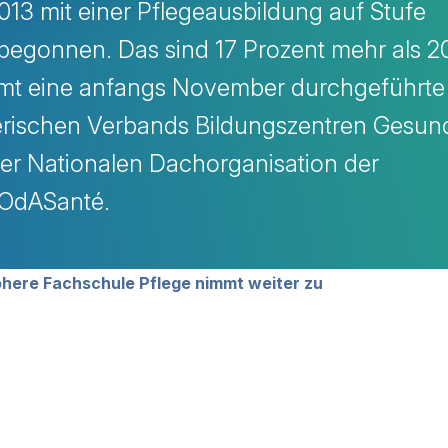
13 mit einer Pflegeausbildung auf Stufe
egonnen. Das sind 17 Prozent mehr als 20
mt eine anfangs November durchgeführte
rischen Verbands Bildungszentren Gesun
er Nationalen Dachorganisation der
t OdASanté.
avigation
Höhere Fachschule Pflege nimmt weiter zu