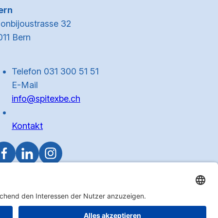
ern
onbijoustrasse 32
011 Bern
Telefon 031 300 51 51
E-Mail
info@spitexbe.ch
Kontakt
Zum Anfa