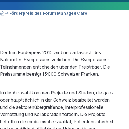
Breadcrumbnavigation
Sie befinden sich hier:
Förderpreis des Forum Managed Care
Home
Der fmc Förderpreis 2015 wird neu anlässlich des
Nationalen Symposiums verliehen. Die Symposiums-
Teilnehmenden entscheiden über den Preisträger. Die
Preissumme beträgt 15’000 Schweizer Franken.
In die Auswahl kommen Projekte und Studien, die ganz
oder hauptsächlich in der Schweiz bearbeitet warden
und die sektorenübergreifende, interprofessionelle
Vernetzung und Kollaboration fördern. Die Projekte
betreffen die medizinische Qualität, Patientensicherheit
und oder Wirtschaftlichkeit und können bis am