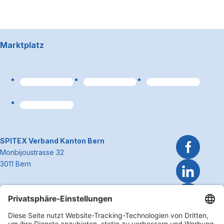
Footerbereich
Marktplatz
Link zum Premiumpart
~Kontaktinformationen
SPITEX Verband Kanton Bern
Monbijoustrasse 32
3011 Bern
Telefon 031 300 51 51
E-Mail
info@spitexbe.ch