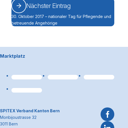
Nächster Eintrag
30. Oktober 2017 – nationaler Tag für Pflegende und
betreuende Angehörige
Footerbereich
Marktplatz
Link zum Premiumpart
~Kontaktinformationen
SPITEX Verband Kanton Bern
Monbijoustrasse 32
3011 Bern