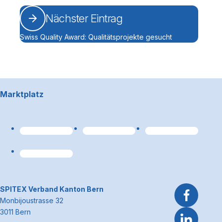
Nächster Eintrag
Swiss Quality Award: Qualitätsprojekte gesucht
Footerbereich
Marktplatz
Link zum Premiumpart
~Kontaktinformationen
SPITEX Verband Kanton Bern
Monbijoustrasse 32
3011 Bern