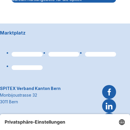
Footerbereich
Marktplatz
Link zum Premiumpart
~Kontaktinformationen
SPITEX Verband Kanton Bern
Monbijoustrasse 32
3011 Bern
Telefon 031 300 51 51
E-Mail
info@spitexbe.ch