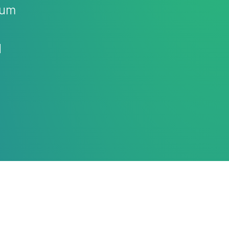
ium
d