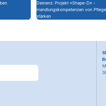
rben
Demenz: Projekt «Shape-D» -
Handlungskompetenzen von Pfleg
stärken
~
S
B
M
3
k zum Premiumpartner: Allianz