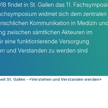
18 findet in St. Gallen das 11. Fachsympos
Fachsymposium widmet sich dem zentralen
schlichen Kommunikation in Medizin un
ung zwischen sämtlichen Akteuren im
ür eine funktionierende Versorgung
en und Verstanden zu werden sind
avigation
eit St. Gallen - «Verstehen und Verstanden werden»