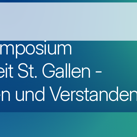
symposium
t St. Gallen -
en und Verstande