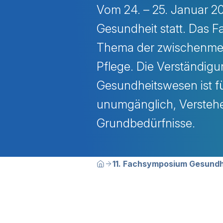
Vom 24. – 25. Januar 20
Gesundheit statt. Das 
Thema der zwischenmen
Pflege. Die Verständig
Gesundheitswesen ist f
unumgänglich, Versteh
Grundbedürfnisse.
Breadcrumbn
Sie befinden sich hier:
11. Fachsymposium Gesundh
Home