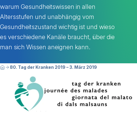
warum Gesundheitswissen in allen
Altersstufen und unabhängig vom
Gesundheitszustand wichtig ist und wieso
es verschiedene Kanäle braucht, über die
man sich Wissen aneignen kann.
Breadcrumbnavigation
Sie befinden sich hier:
80. Tag der Kranken 2019 – 3. März 2019
Home