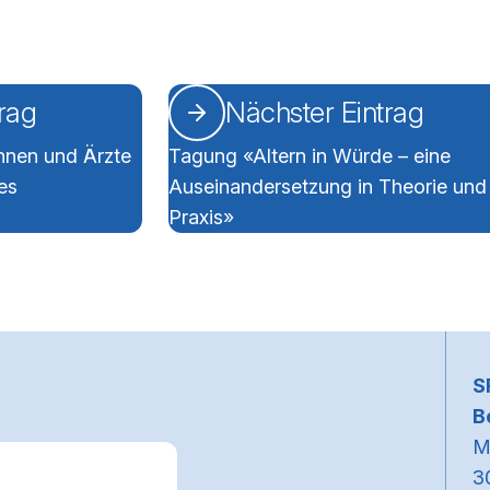
trag
Nächster Eintrag
innen und Ärzte
Tagung «Altern in Würde – eine
es
Auseinandersetzung in Theorie und
Praxis»
~
S
B
M
3