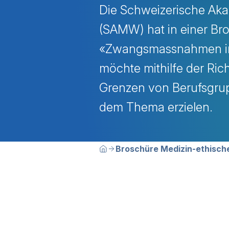
Die Schweizerische Ak
(SAMW) hat in einer Bro
«Zwangsmassnahmen in
möchte mithilfe der Rich
Grenzen von Berufsgru
dem Thema erzielen.
Breadcrumbn
Sie befinden sich hier:
Broschüre Medizin-ethisch
Home