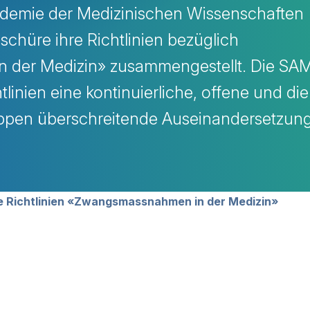
ademie der Medizinischen Wissenschaften
schüre ihre Richtlinien bezüglich
 der Medizin» zusammengestellt. Die S
tlinien eine kontinuierliche, offene und die
ppen überschreitende Auseinandersetzung
avigation
e Richtlinien «Zwangsmassnahmen in der Medizin»