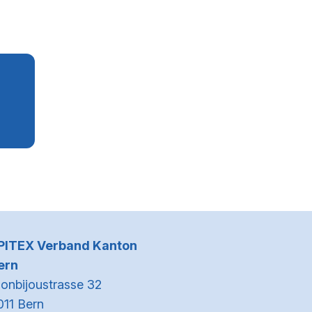
Kontaktinformationen
PITEX Verband Kanton
ern
onbijoustrasse 32
011 Bern