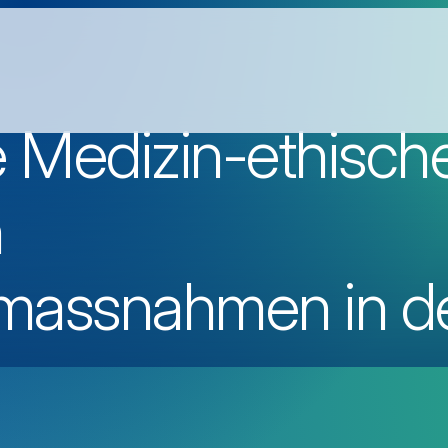
 Medizin-ethisch
n
assnahmen in d