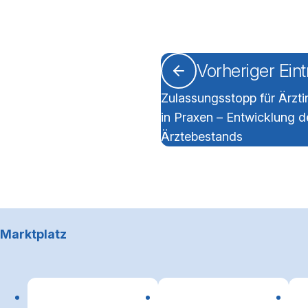
Vorheriger Ein
Zulassungsstopp für Ärzt
in Praxen – Entwicklung d
Ärztebestands
Footerbereich
Marktplatz