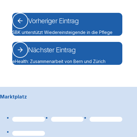
Vorheriger Eintrag
SBK unterstützt Wiedereinsteigende in die Pflege
Nächster Eintrag
eHealth: Zusammenarbeit von Bern und Zürich
Footerbereich
Marktplatz
Link zum Premiumpart