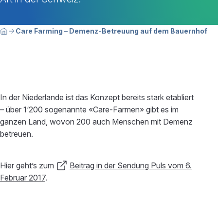
Breadcrumbnavigation
Sie befinden sich hier:
Care Farming – Demenz-Betreuung auf dem Bauernhof
Home
In der Niederlande ist das Konzept bereits stark etabliert
– über 1‘200 sogenannte «Care-Farmen» gibt es im
ganzen Land, wovon 200 auch Menschen mit Demenz
betreuen.
Hier geht’s zum
Beitrag in der Sendung Puls vom 6.
Februar 2017
.