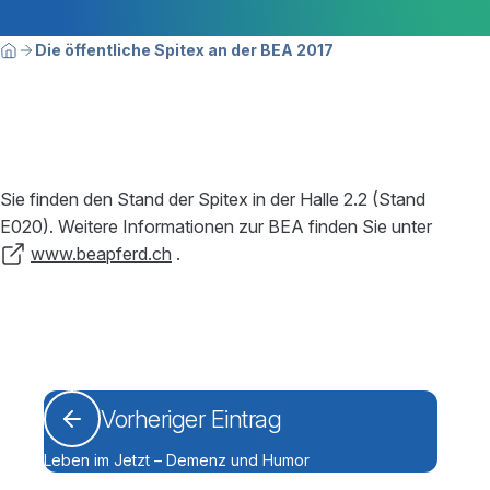
Breadcrumbnavigation
Sie befinden sich hier:
Die öffentliche Spitex an der BEA 2017
Home
Sie finden den Stand der Spitex in der Halle 2.2 (Stand
E020). Weitere Informationen zur BEA finden Sie unter
www.beapferd.ch
.
Vorheriger Eintrag
Leben im Jetzt – Demenz und Humor