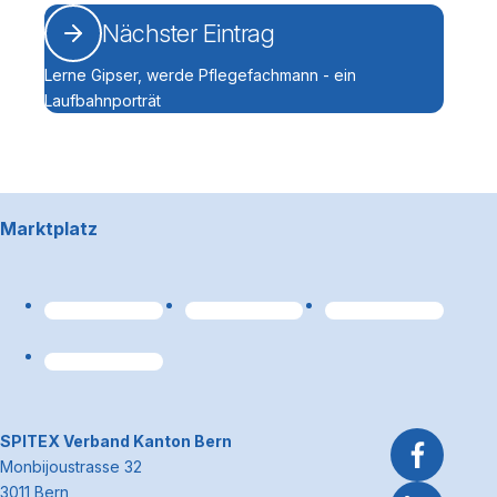
Nächster Eintrag
Lerne Gipser, werde Pflegefachmann - ein
Laufbahnporträt
Footerbereich
Marktplatz
Link zum Premiumpart
~Kontaktinformationen
SPITEX Verband Kanton Bern
Monbijoustrasse 32
3011 Bern