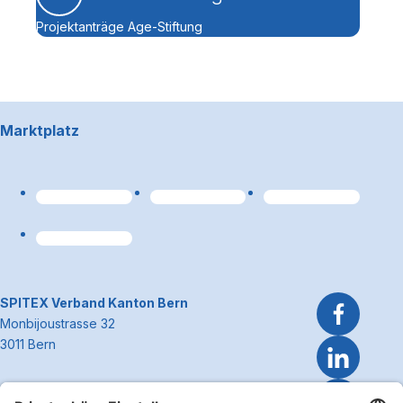
Projektanträge Age-Stiftung
Footerbereich
Marktplatz
Link zum Premiumpart
~Kontaktinformationen
SPITEX Verband Kanton Bern
Monbijoustrasse 32
3011 Bern
Telefon 031 300 51 51