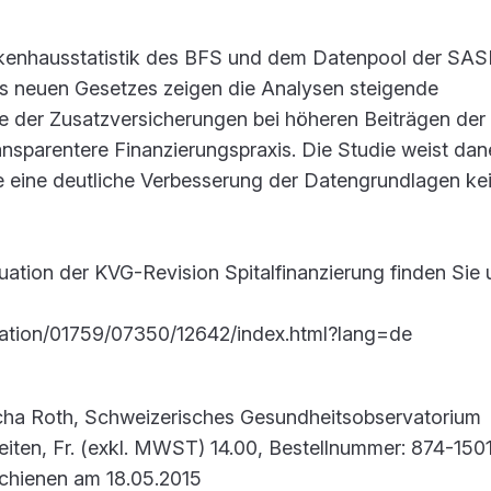
nkenhausstatistik des BFS und dem Datenpool der SAS
es neuen Gesetzes zeigen die Analysen steigende
äge der Zusatzversicherungen bei höheren Beiträgen de
ansparentere Finanzierungspraxis. Die Studie weist da
ne eine deutliche Verbesserung der Datengrundlagen ke
uation der KVG-Revision Spitalfinanzierung finden Sie 
uation/01759/07350/12642/index.html?lang=de
Sacha Roth, Schweizerisches Gesundheitsobservatorium
iten, Fr. (exkl. MWST) 14.00, Bestellnummer: 874-1501
chienen am 18.05.2015