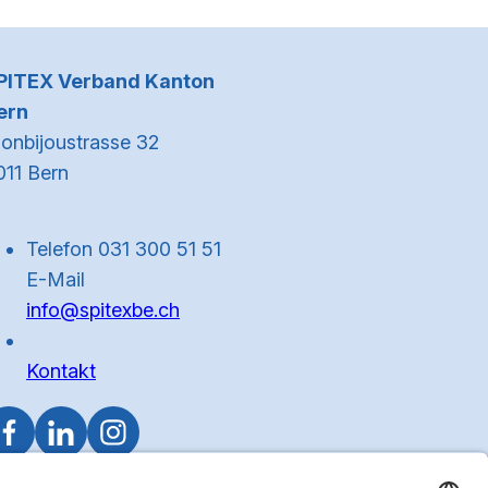
Kontaktinformationen
PITEX Verband Kanton
ern
onbijoustrasse 32
011 Bern
Telefon 031 300 51 51
E-Mail
info@spitexbe.ch
Kontakt