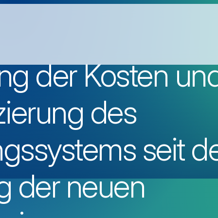
ng der Kosten un
zierung des
gssystems seit d
g der neuen