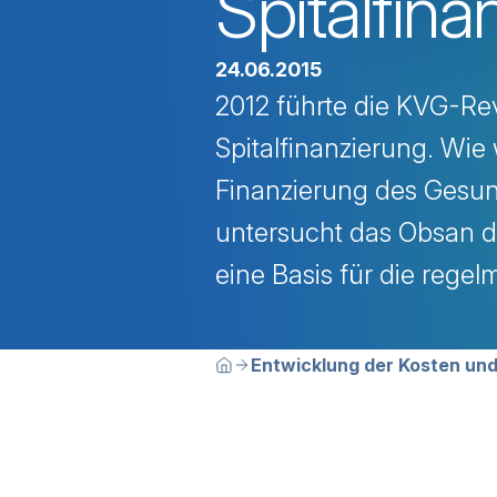
Spitalfina
24.06.2015
2012 führte die KVG-Re
Spitalfinanzierung. Wie 
Finanzierung des Gesund
untersucht das Obsan di
eine Basis für die regel
Breadcrumbn
Sie befinden sich hier:
Entwicklung der Kosten und
Home