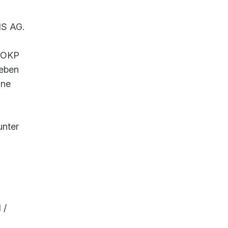
IS AG.
r OKP
neben
ine
unter
 /