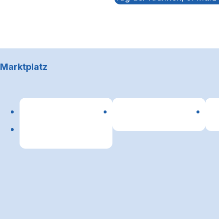
Footerbereich
Marktplatz
Lin