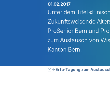
01.02.2017
Unter dem Titel «Einis
Zukunftsweisende Alters
ProSenior Bern und Pro
zum Austausch von Wiss
Kanton Bern.
Breadcrumbn
Sie befinden sich hier:
Erfa-Tagung zum Austausch
Home