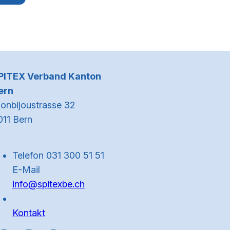
Kontaktinformationen
PITEX Verband Kanton
ern
onbijoustrasse 32
011 Bern
Telefon 031 300 51 51
E-Mail
info@spitexbe.ch
Kontakt