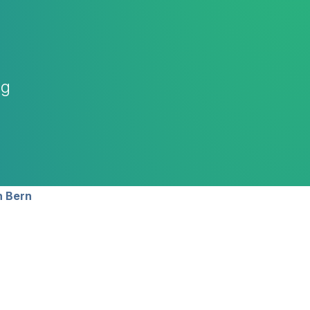
ng
n Bern