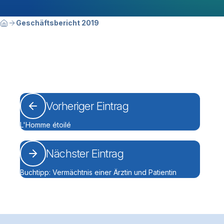
Breadcrumbnavigation
Sie befinden sich hier:
Geschäftsbericht 2019
Home
Vorheriger Eintrag
L'Homme étoilé
Nächster Eintrag
Buchtipp: Vermächtnis einer Ärztin und Patientin
Footerbereich