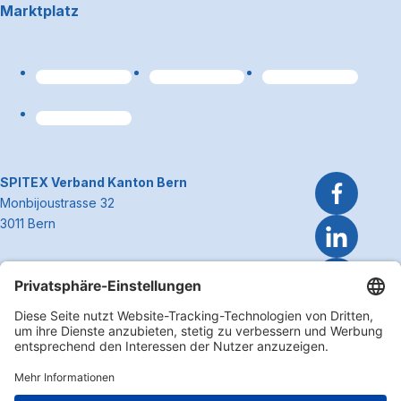
Marktplatz
Link zum Premiumpart
~Kontaktinformationen
SPITEX Verband Kanton Bern
Monbijoustrasse 32
3011 Bern
Telefon 031 300 51 51
E-Mail
info@spitexbe.ch
Kontakt