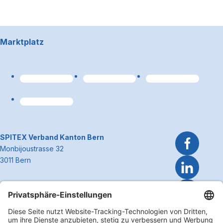
Footerbereich
Marktplatz
Link zum Premiumpart
~Kontaktinformationen
SPITEX Verband Kanton Bern
Monbijoustrasse 32
3011 Bern
Telefon 031 300 51 51
E-Mail
info@spitexbe.ch
Kontakt