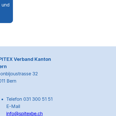
n und
n
Kontaktinformationen
PITEX Verband Kanton
ern
onbijoustrasse 32
011 Bern
Telefon 031 300 51 51
E-Mail
info@spitexbe.ch