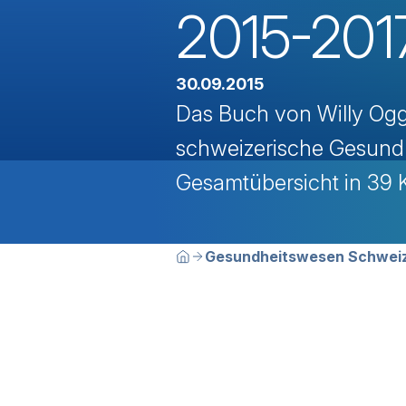
2015-201
30.09.2015
Das Buch von Willy Ogg
schweizerische Gesundhe
Gesamtübersicht in 39 
Breadcrumbn
Sie befinden sich hier:
Gesundheitswesen Schweiz
Home