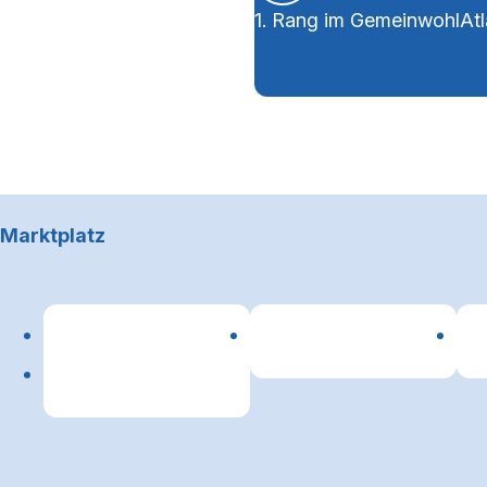
1. Rang im GemeinwohlAtl
Footerbereich
Marktplatz
Lin