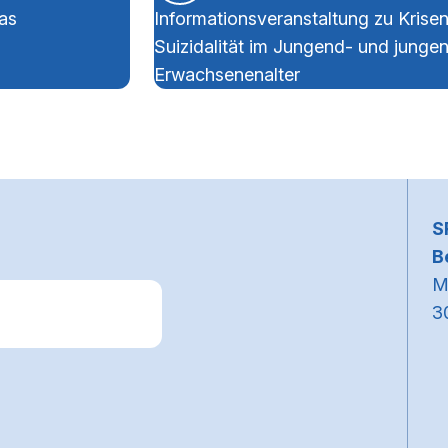
as
Informationsveranstaltung zu Krise
Suizidalität im Jungend- und junge
Erwachsenenalter
~
S
B
M
3
k zum Premiumpartner: Allianz