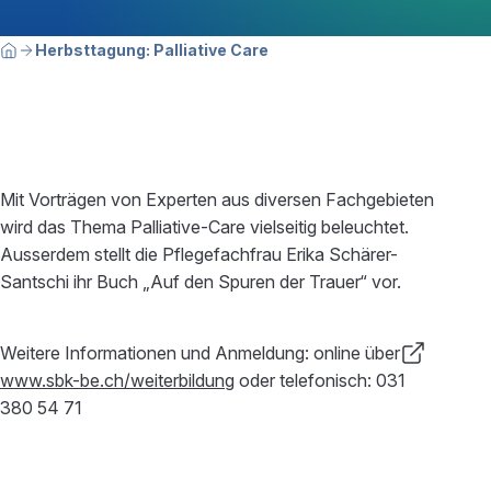
Breadcrumbnavigation
Sie befinden sich hier:
Herbsttagung: Palliative Care
Home
Mit Vorträgen von Experten aus diversen Fachgebieten
wird das Thema Palliative-Care vielseitig beleuchtet.
Ausserdem stellt die Pflegefachfrau Erika Schärer-
Santschi ihr Buch „Auf den Spuren der Trauer“ vor.
Weitere Informationen und Anmeldung: online über
www.sbk-be.ch/weiterbildung
oder telefonisch: 031
380 54 71