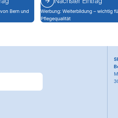
trag
Nächster Eintrag
 von Bern und
Werbung: Weiterbildung – wichtig fü
Pflegequalität
~
S
B
M
3
k zum Premiumpartner: Allianz