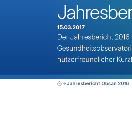
Jahresber
15.03.2017
Der Jahresbericht 2016
Gesundheitsobservatoriu
nutzerfreundlicher Kur
Breadcrumbn
Sie befinden sich hier:
Jahresbericht Obsan 2016
Home