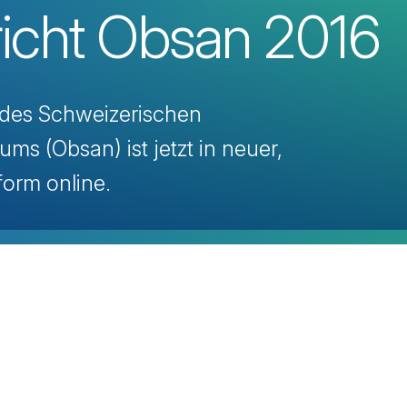
icht Obsan 2016
 des Schweizerischen
ms (Obsan) ist jetzt in neuer,
zform online.
avigation