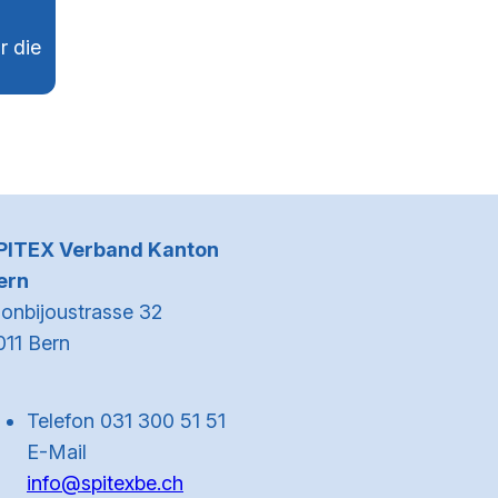
r die
Kontaktinformationen
PITEX Verband Kanton
ern
onbijoustrasse 32
011 Bern
Telefon 031 300 51 51
E-Mail
info@spitexbe.ch